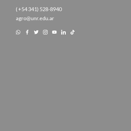
( +54 341) 528-8940
agro@unr.edu.ar
Buscar