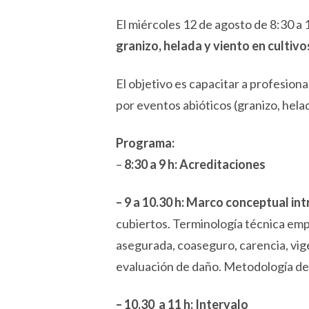
El miércoles 12 de agosto de 8:30 a 
granizo, helada y viento en cultivo
El objetivo es capacitar a profesio
por eventos abióticos (granizo, helad
Programa:
–
8:30 a 9 h: Acreditaciones
– 9 a 10.30 h: Marco conceptual in
cubiertos. Terminología técnica emp
asegurada, coaseguro, carencia, vigen
evaluación de daño. Metodología de 
– 10.30 a 11 h: Intervalo