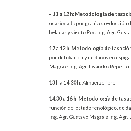
– 11 a 12 h: Metodología de tasaci
ocasionado por granizo: reducción de
heladas y viento Por: Ing. Agr. Gust
12 a 13 h: Metodología de tasació
por defoliación y de daños en espiga
Magra e Ing. Agr. Lisandro Repetto.
13 h a 14.30 h
: Almuerzo libre
14.30 a 16 h: Metodología de tasac
función del estado fenológico, de dañ
Ing. Agr. Gustavo Magra e Ing. Agr.