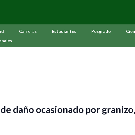
ad
Carreras
Estudiantes
Posgrado
Cien
onales
 de daño ocasionado por granizo,