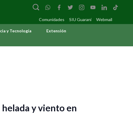
Comunidades
SIU Guaraní
Webmail
cia y Tecnología
Extensión
 helada y viento en