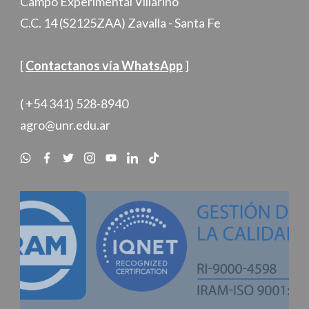
Campo Experimental Villarino
C.C. 14 (S2125ZAA) Zavalla - Santa Fe
[
Contactanos vía WhatsApp
]
( +54 341) 528-8940
agro@unr.edu.ar